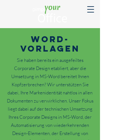
word-
vorlagen
Sie haben bereits ein ausgefeiltes
Corporate Design etabliert, aber die
Umsetzung in MS-Word bereitet Ihnen
Kopfzerbrechen? Wir unterstützen Sie
dabei, Ihre Markenidentität nahtlos in allen
Dokumenten zu verwirklichen. Unser Fokus
liegt dabei auf der technischen Umsetzung
Ihres Corporate Designs in MS-Word, der
Automatisierung von wiederkehrenden
Design-Elementen, der Erstellung von