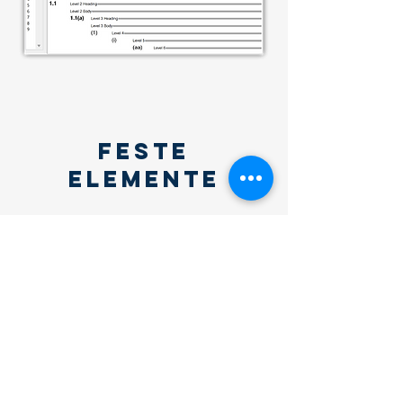
feste
elemente
Bestimmte Elemente sollen in jedem
Dokument enthalten und nicht vom
Benutzer verändert werden können.
Dies können Logos, Bankinformationen,
Adressdaten o.ä, aber auch reine Design-
Elemente sein.